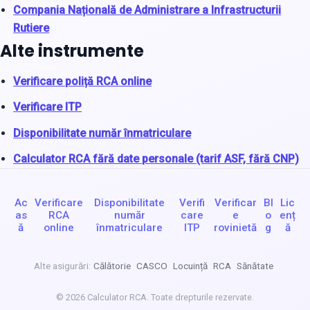
Compania Națională de Administrare a Infrastructurii
Rutiere
Alte instrumente
Verificare poliță RCA online
Verificare ITP
Disponibilitate număr înmatriculare
Calculator RCA fără date personale (tarif ASF, fără CNP)
Ac
Verificare
Disponibilitate
Verifi
Verificar
Bl
Lic
as
RCA
număr
care
e
o
enț
ă
online
înmatriculare
ITP
rovinietă
g
ă
Alte asigurări:
Călătorie
CASCO
Locuință
RCA
Sănătate
© 2026 Calculator RCA. Toate drepturile rezervate.