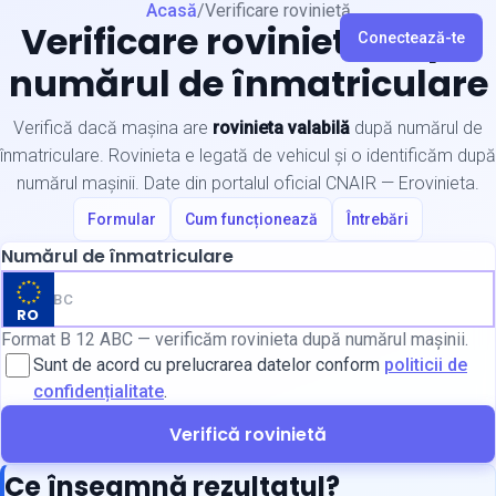
Acasă
/
Verificare rovinietă
Verificare rovinietă după
Conectează-te
numărul de înmatriculare
Verifică dacă mașina are
rovinieta valabilă
după numărul de
înmatriculare. Rovinieta e legată de vehicul și o identificăm după
numărul mașinii. Date din portalul oficial CNAIR — Erovinieta.
Formular
Cum funcționează
Întrebări
Numărul de înmatriculare
RO
Format B 12 ABC — verificăm rovinieta după numărul mașinii.
Sunt de acord cu prelucrarea datelor conform
politicii de
confidențialitate
.
Verifică rovinietă
Ce înseamnă rezultatul?