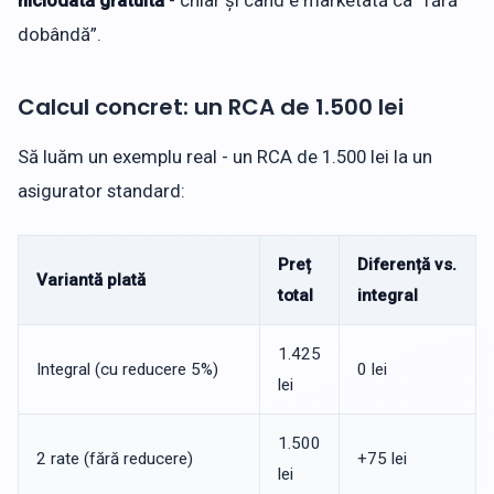
niciodată gratuită
- chiar și când e marketată ca “fără
dobândă”.
Calcul concret: un RCA de 1.500 lei
Să luăm un exemplu real - un RCA de 1.500 lei la un
asigurator standard:
Preț
Diferență vs.
Variantă plată
total
integral
1.425
Integral (cu reducere 5%)
0 lei
lei
1.500
2 rate (fără reducere)
+75 lei
lei