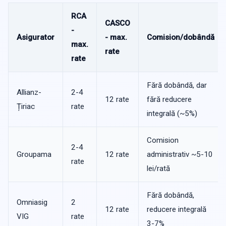
RCA
CASCO
-
Asigurator
- max.
Comision/dobândă
max.
rate
rate
Fără dobândă, dar
Allianz-
2-4
12 rate
fără reducere
Țiriac
rate
integrală (~5%)
Comision
2-4
Groupama
12 rate
administrativ ~5-10
rate
lei/rată
Fără dobândă,
Omniasig
2
12 rate
reducere integrală
VIG
rate
3-7%