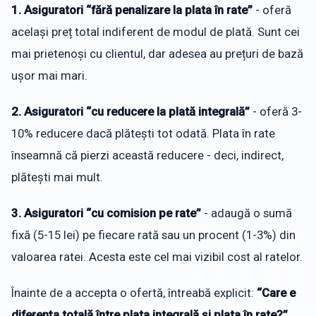
1. Asiguratori “fără penalizare la plata în rate”
- oferă
același preț total indiferent de modul de plată. Sunt cei
mai prietenoși cu clientul, dar adesea au prețuri de bază
ușor mai mari.
2. Asiguratori “cu reducere la plată integrală”
- oferă 3-
10% reducere dacă plătești tot odată. Plata în rate
înseamnă că pierzi această reducere - deci, indirect,
plătești mai mult.
3. Asiguratori “cu comision pe rate”
- adaugă o sumă
fixă (5-15 lei) pe fiecare rată sau un procent (1-3%) din
valoarea ratei. Acesta este cel mai vizibil cost al ratelor.
Înainte de a accepta o ofertă, întreabă explicit:
“Care e
diferența totală între plata integrală și plata în rate?”