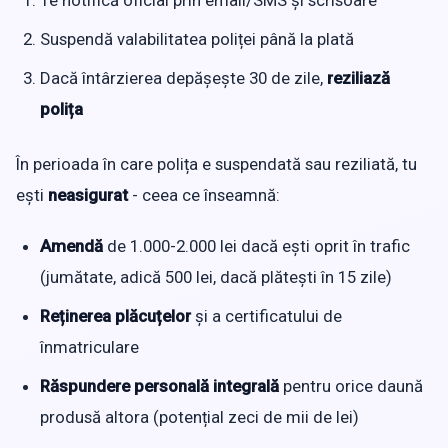
Te notifică oficial prin email/SMS și scrisoare
Suspendă valabilitatea poliței până la plată
Dacă întârzierea depășește 30 de zile,
reziliază
polița
În perioada în care polița e suspendată sau reziliată, tu
ești
neasigurat
- ceea ce înseamnă:
Amendă
de 1.000-2.000 lei dacă ești oprit în trafic
(jumătate, adică 500 lei, dacă plătești în 15 zile)
Reținerea plăcuțelor
și a certificatului de
înmatriculare
Răspundere personală integrală
pentru orice daună
produsă altora (potențial zeci de mii de lei)