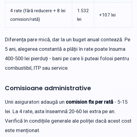
4 rate (fără reducere + 8 lei
1.532
+107 lei
comision/rată)
lei
Diferența pare mică, dar la un buget anual contează. Pe
5 ani, alegerea constantă a plății în rate poate însuma
400-500 lei pierduți - bani pe care îi puteai folosi pentru
combustibil, ITP sau service.
Comisioane administrative
Unii asiguratori adaugă un
comision fix per rată
- 5-15
lei. La 4 rate, asta înseamnă 20-60 lei extra pe an.
Verifică în condițiile generale ale poliței dacă acest cost
este menționat.