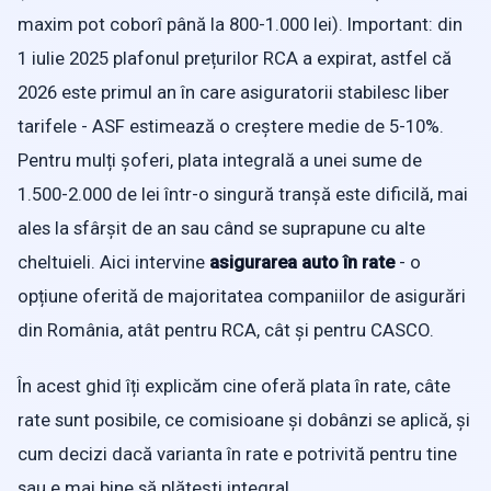
maxim pot coborî până la 800-1.000 lei). Important: din
1 iulie 2025 plafonul prețurilor RCA a expirat, astfel că
2026 este primul an în care asiguratorii stabilesc liber
tarifele - ASF estimează o creștere medie de 5-10%.
Pentru mulți șoferi, plata integrală a unei sume de
1.500-2.000 de lei într-o singură tranșă este dificilă, mai
ales la sfârșit de an sau când se suprapune cu alte
cheltuieli. Aici intervine
asigurarea auto în rate
- o
opțiune oferită de majoritatea companiilor de asigurări
din România, atât pentru RCA, cât și pentru CASCO.
În acest ghid îți explicăm cine oferă plata în rate, câte
rate sunt posibile, ce comisioane și dobânzi se aplică, și
cum decizi dacă varianta în rate e potrivită pentru tine
sau e mai bine să plătești integral.